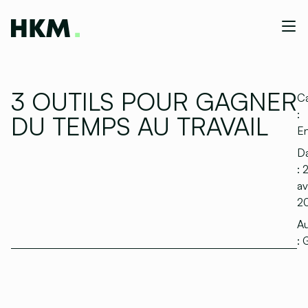
3 OUTILS POUR GAGNER
Ca
:
DU TEMPS AU TRAVAIL
En
D
:
av
2
Au
:
G