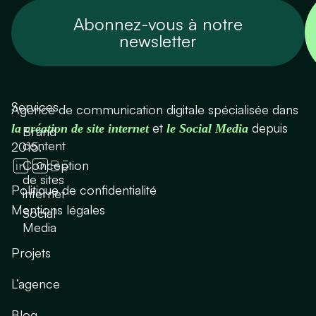
Abonnez-vous à notre
newsletter
Services
Agence de communication digitale spécialisée dans
et
depuis
la création de site internet
le Social Media
Brand
content
2015.
Conception
de sites
Politique de confidentialité
internet
Mentions légales
Social
Media
Projets
L’agence
Blog