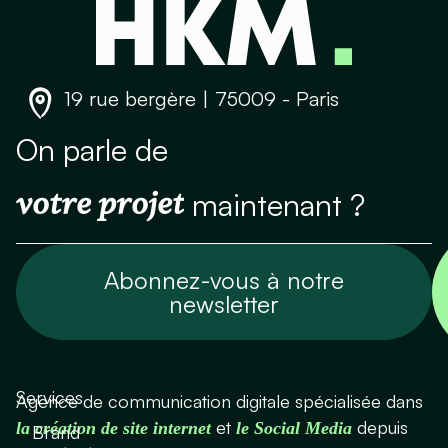
19 rue bergère | 75009 - Paris
On parle de
votre projet
maintenant ?
Abonnez-vous à notre
newsletter
Services
Agence de communication digitale spécialisée dans
et
depuis
la création de site internet
le Social Media
Brand