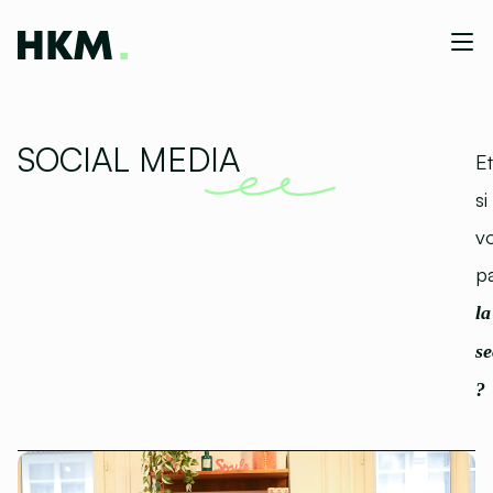
SOCIAL MEDIA
Et
si
v
p
la
s
?