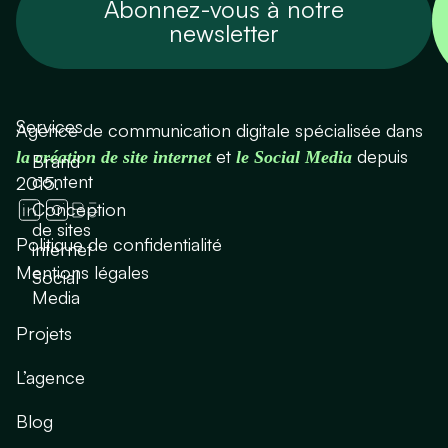
Abonnez-vous à notre
newsletter
Services
Agence de communication digitale spécialisée dans
et
depuis
la création de site internet
le Social Media
Brand
content
2015.
Conception
de sites
Politique de confidentialité
internet
Mentions légales
Social
Media
Projets
L’agence
Blog