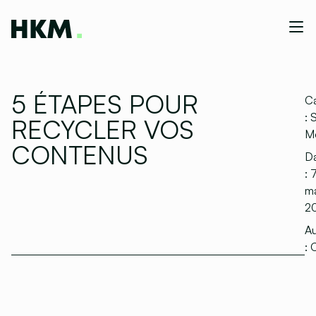
5 ÉTAPES POUR
Ca
:
S
RECYCLER VOS
M
CONTENUS
D
:
ma
2
Au
:
C