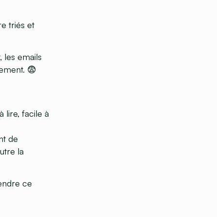
e triés et
 les emails
nement. 😨
lire, facile à
nt de
utre la
rendre ce