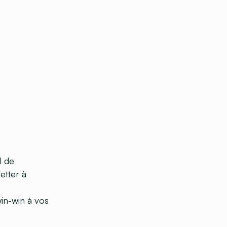
l de
etter à
win-win à vos