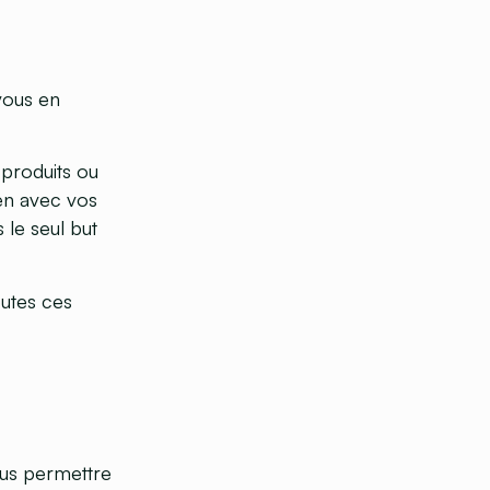
vous en
s produits ou
ien avec vos
 le seul but
outes ces
ous permettre