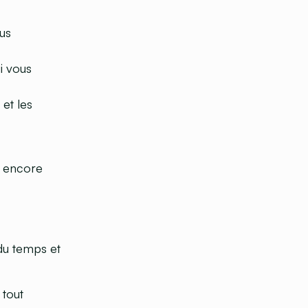
ous
i vous
et les
u encore
 du temps et
 tout