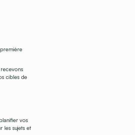
A première
us recevons
vos cibles de
lanifier vos
 les sujets et