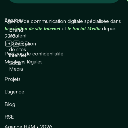
Services
Agence de communication digitale spécialisée dans
et
depuis
la création de site internet
le Social Media
Brand
content
2015.
Conception
de sites
Politique de confidentialité
internet
Mentions légales
Social
Media
Projets
L’agence
Blog
RSE
Agence HKM • 2026