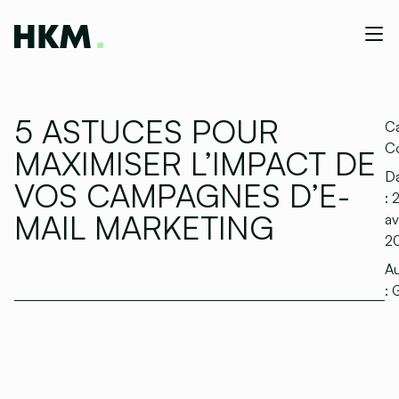
5 ASTUCES POUR
Ca
C
MAXIMISER L’IMPACT DE
D
VOS CAMPAGNES D’E-
:
2
MAIL MARKETING
av
2
Au
:
G