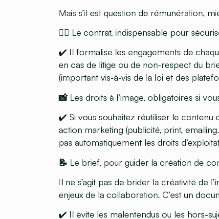
Mais s’il est question de rémunération, mie
🧑‍⚖️ Le contrat, indispensable pour sécuri
✔️ Il formalise
les engagements de chaqu
en cas de litige ou de non-respect du brief
(important vis-à-vis de la loi et des platef
📸 Les droits à l’image, obligatoires si vou
✔️ Si vous souhaitez
réutiliser le contenu 
action marketing (publicité, print, emaili
pas automatiquement les droits d’exploitat
📝 Le brief, pour guider la création de co
Il ne s’agit pas de brider la créativité de 
enjeux de la collaboration. C’est un
docume
✔️ Il
évite les malentendus
ou les hors-suje