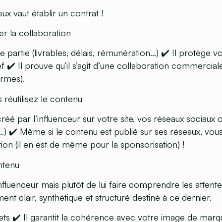
ux vaut établir un contrat !
ser la collaboration
e partie
(livrables, délais, rémunération…) ✔️ Il protège 
 ✔️ Il prouve qu’il s’agit d’une
collaboration commercial
ormes).
s réutilisez le contenu
créé par l’influenceur
sur votre site, vos réseaux sociaux 
ng…) ✔️ Même si le contenu est publié sur ses réseaux, vou
ion (il en est de même pour la sponsorisation) !
ntenu
l’influenceur mais plutôt de lui faire comprendre les attente
nt clair, synthétique et structuré
destiné à ce dernier.
ts ✔️ Il garantit la
cohérence avec votre image de marq