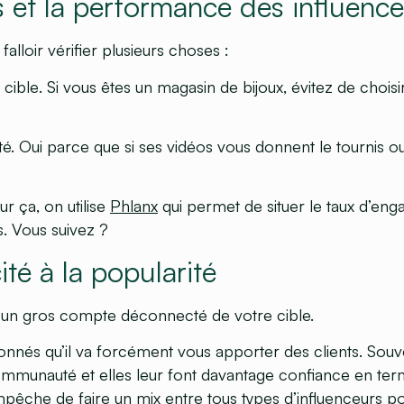
s et la performance des influenc
falloir vérifier plusieurs choses :
 cible
. Si vous êtes un magasin de bijoux, évitez de choisi
té.
Oui parce que si ses vidéos vous donnent le tournis ou
r ça, on utilise
Phlanx
qui permet de situer le taux d’en
 Vous suivez ?
cité à la popularité
u’un gros compte déconnecté de votre cible.
onnés qu’il va
forcément
vous apporter des clients. Souven
ommunauté et elles leur font davantage confiance en te
pêche de faire un mix entre tous types d’influenceurs po