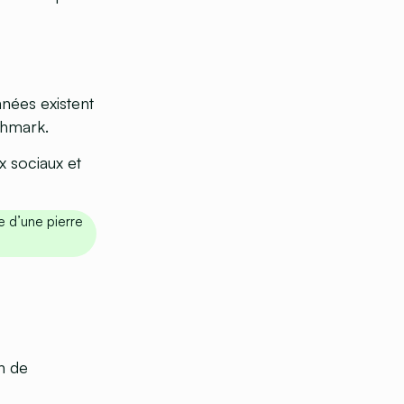
nées existent
chmark.
x sociaux et
e d’une pierre
on de