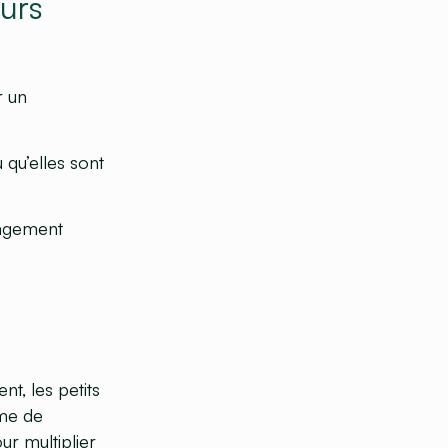
eurs
r un
 qu’elles sont
gagement
t, les petits
rme de
ur multiplier