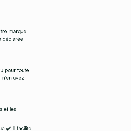
votre marque
e déclarée
ou pour toute
s n’en avez
s et les
ue
✔️ Il facilite