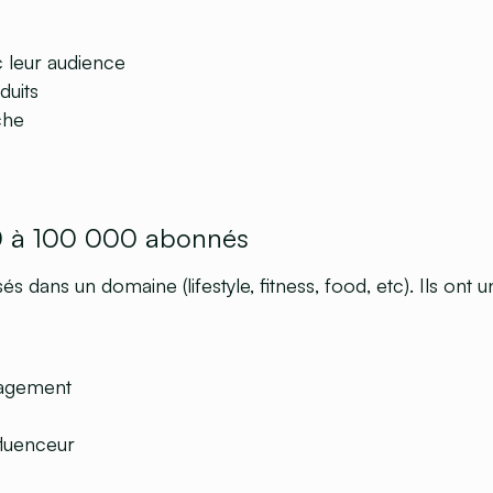
c leur audience
duits
che
00 à 100 000 abonnés
sés dans un domaine (lifestyle, fitness, food, etc). Ils ont
gagement
fluenceur