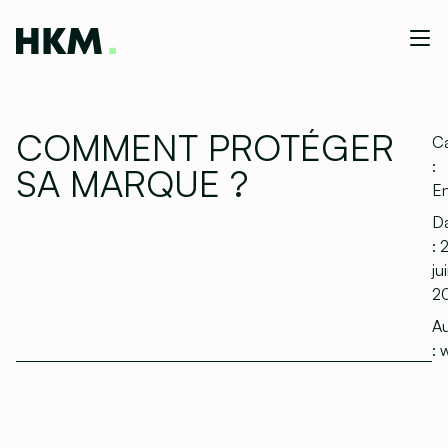
COMMENT PROTÉGER
Ca
:
SA MARQUE ?
En
D
:
ju
2
Au
:
w