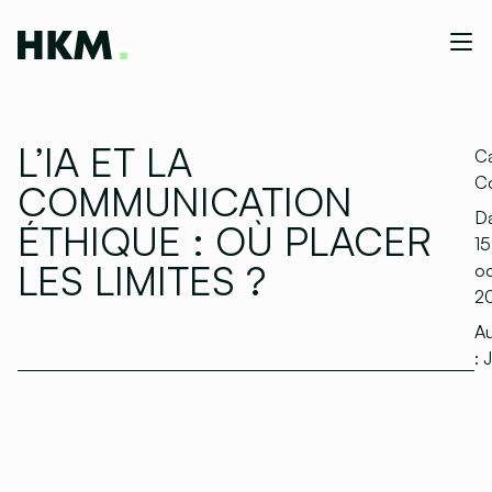
L’IA ET LA
Ca
C
COMMUNICATION
Da
ÉTHIQUE : OÙ PLACER
15
LES LIMITES ?
o
2
Au
:
J