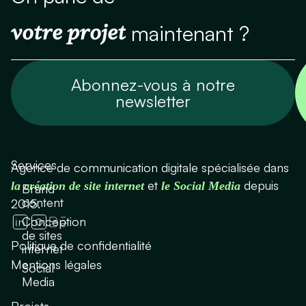
votre projet
maintenant ?
Abonnez-vous à notre
newsletter
Services
Agence de communication digitale spécialisée dans
et
depuis
la création de site internet
le Social Media
Brand
content
2015.
Conception
de sites
Politique de confidentialité
internet
Mentions légales
Social
Media