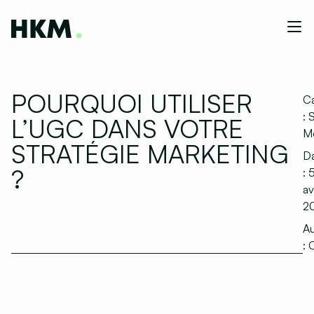
POURQUOI UTILISER
Ca
:
S
L’UGC DANS VOTRE
M
STRATÉGIE MARKETING
D
?
:
av
2
Au
:
C