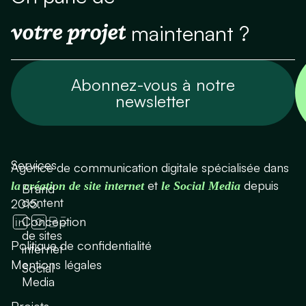
votre projet
maintenant ?
Abonnez-vous à notre
newsletter
Services
Agence de communication digitale spécialisée dans
et
depuis
la création de site internet
le Social Media
Brand
content
2015.
Conception
de sites
Politique de confidentialité
internet
Mentions légales
Social
Media