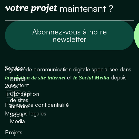
votre projet
maintenant ?
Abonnez-vous à notre
newsletter
Services
Agence de communication digitale spécialisée dans
et
depuis
la création de site internet
le Social Media
Brand
content
2015.
Conception
de sites
Politique de confidentialité
internet
Mentions légales
Social
Media
Projets