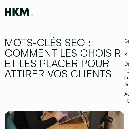
MOTS-CLÉS SEO :
Ca
:
COMMENT LES CHOISIR
S
ET LES PLACER POUR
D
ATTIRER VOS CLIENTS
:
jui
2
Au
:
G