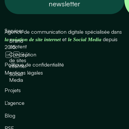
newsletter
Services
Agence de communication digitale spécialisée dans
et
depuis
la création de site internet
le Social Media
Brand
content
2015.
Conception
de sites
Politique de confidentialité
internet
Mentions légales
Social
Media
Projets
L’agence
Blog
RSE