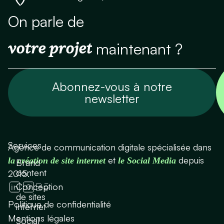
On parle de
votre projet
maintenant ?
Abonnez-vous à notre
newsletter
Services
Agence de communication digitale spécialisée dans
et
depuis
la création de site internet
le Social Media
Brand
content
2015.
Conception
de sites
Politique de confidentialité
internet
Mentions légales
Social